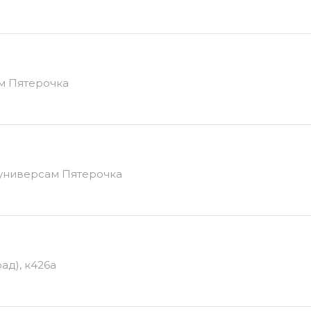
ам Пятерочка
ж, универсам Пятерочка
ад), к426а