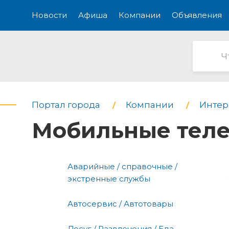
Новости
Афиша
Компании
Объявления
Портал города
Компании
Интерн
Мобильные тел
Аварийные / справочные /
экстренные службы
Автосервис / Автотовары
Досуг / Развлечения / Еда