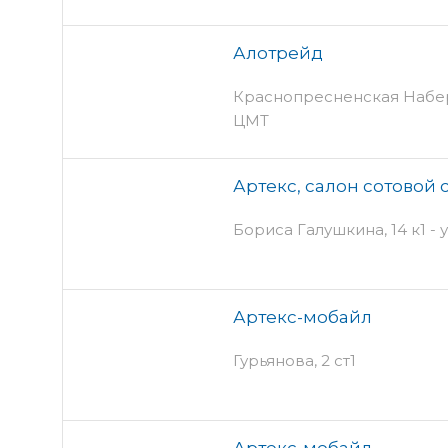
Алотрейд
Краснопресненская Набер
ЦМТ
Артекс, салон сотовой 
Бориса Галушкина, 14 к1 -
Артекс-мобайл
Гурьянова, 2 ст1
Артекс-мобайл