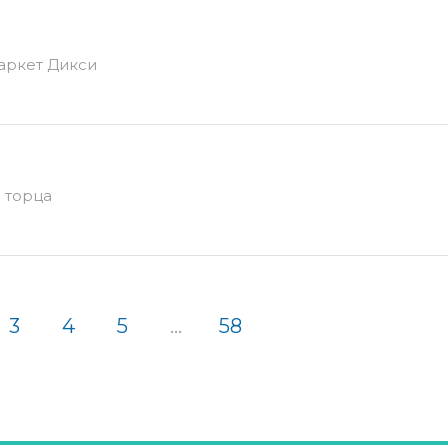
маркет Дикси
с торца
3
4
5
...
58