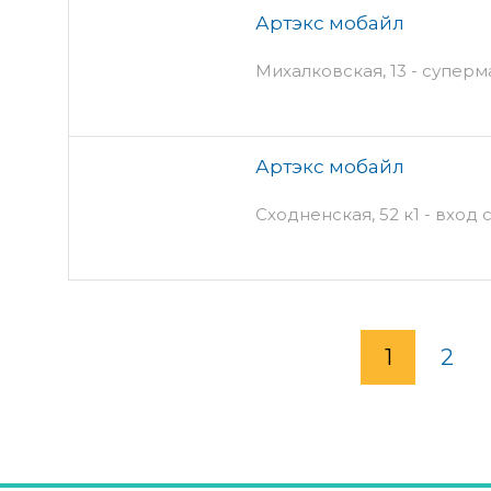
Артэкс мобайл
Михалковская, 13 - супер
Артэкс мобайл
Сходненская, 52 к1 - вход 
1
2