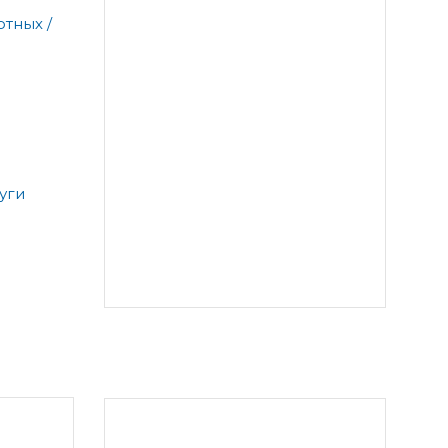
тных /
уги