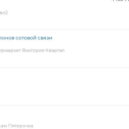
 вл2
лонов сотовой связи
пермаркет Виктория Квартал
рсам Пятерочка