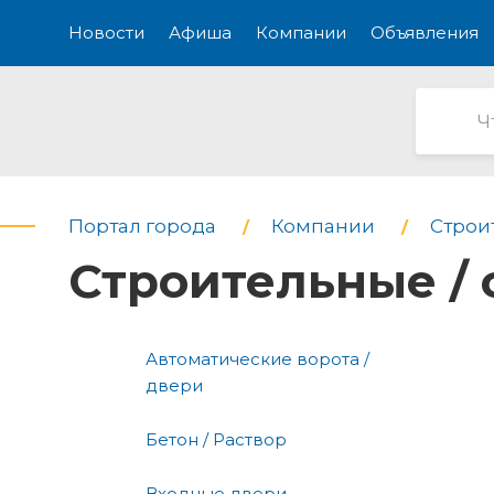
Новости
Афиша
Компании
Объявления
Портал города
Компании
Строи
Строительные /
Автоматические ворота /
двери
Бетон / Раствор
Входные двери