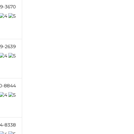
29-3670
39-2639
0-8844
4-8338