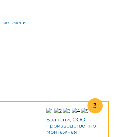
а
ьные смеси
Бэлкони, ООО,
производственно-
монтажная