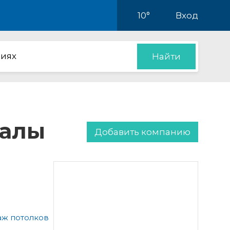
10°
Вход
иях
Найти
иалы
Добавить компанию
аж потолков