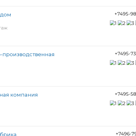
+7495-98
 дом
этаж
+7495-7
о-производственная
+7495-5
жная компания
+7496-7
абрика