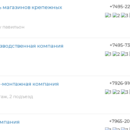
+7495-2
ь магазинов крепежных
у павильон
+7495-7
изводственная компания
+7926-91
о-монтажная компания
таж, 2 подъезд
+7965-20
омпания