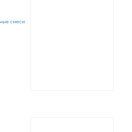
а
ьные смеси