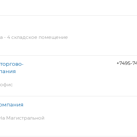
а - 4 складское помещение
+7495-7
торгово-
пания
 офис
компания
 На Магистральной