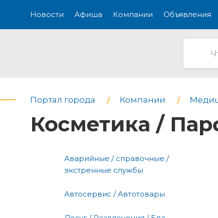
Новости
Афиша
Компании
Объявления
Портал города
Компании
Медиц
Косметика / Па
Аварийные / справочные /
экстренные службы
Автосервис / Автотовары
Досуг / Развлечения / Еда