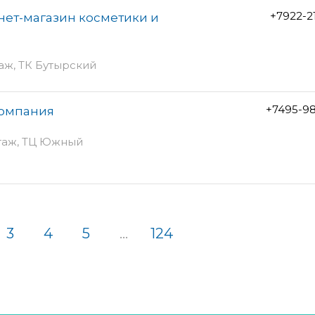
+7922-2
нет-магазин косметики и
этаж, ТК Бутырский
+7495-9
компания
этаж, ТЦ Южный
3
4
5
...
124