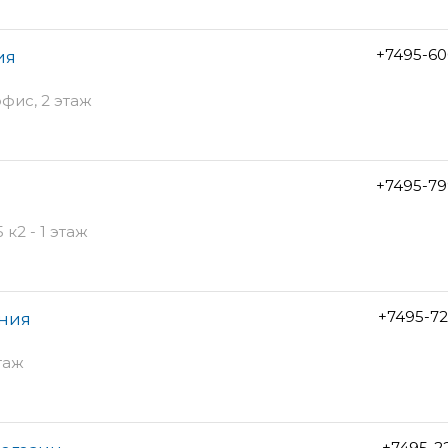
+7495-60
ия
офис, 2 этаж
+7495-79
к2 - 1 этаж
+7495-7
ания
таж
+7495-2