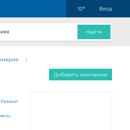
10°
Вход
иях
Найти
фюмерия
Добавить компанию
 Ремонт
меты