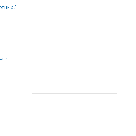
тных /
уги