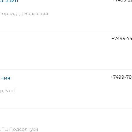
агазин
с торца, ДЦ Волжский
+7495-7
+7499-78
ания
, 5 ст1
ж, ТЦ Подсолнухи