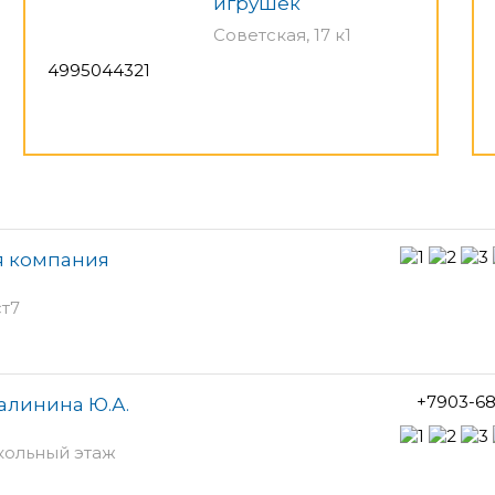
игрушек
Советская, 17 к1
4995044321
ая компания
ст7
+7903-68
алинина Ю.А.
кольный этаж