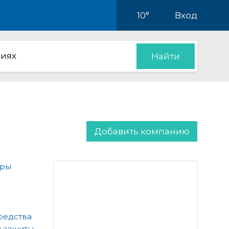
10°
Вход
иях
Найти
Добавить компанию
ары
редства
 защиты