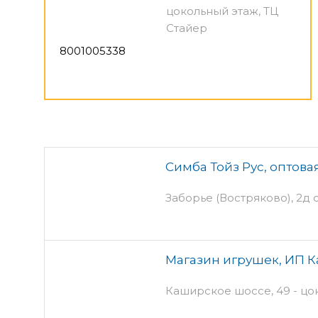
цокольный этаж, ТЦ
Стайер
8001005338
Симба Тойз Рус, оптов
Заборье (Востряково), 2д 
Магазин игрушек, ИП К
Каширское шоссе, 49 - цо