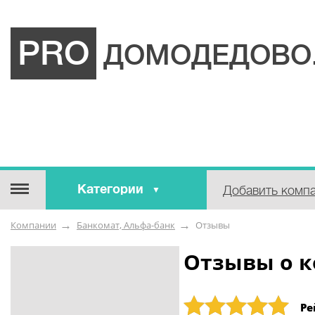
PRO
ДОМОДЕДОВО
Категории
Добавить комп
Строительные / отделочные
Компании
Банкомат, Альфа-банк
Отзывы
материалы
Оборудование / Инструмент
Отзывы о к
Аварийные / справочные /
экстренные службы
Рейтинг: 5
Ре
Коммунальные / бытовые /