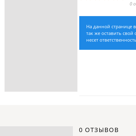
0 
ритуальные услуги
Медицина / Здоровье /
Красота
На данной странице в
Строительство /
так же оставить свой
Недвижимость / Ремонт
несет ответственност
Одежда / Обувь
Текстиль / Предметы
интерьера
Культура / Искусство / Религия
Город / Власть
Спорт / Отдых / Туризм
Образование / Работа /
Карьера
Компьютеры / Бытовая
техника / Офисная техника
Охрана / Безопасность
0 ОТЗЫВОВ
Металлы / Топливо / Химия