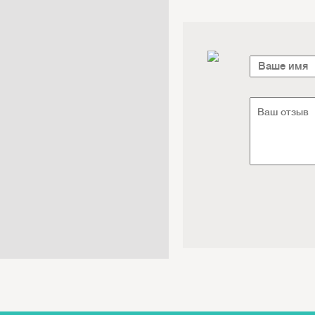
Электроника / Электротехника
Транспорт / Грузоперевозки
Мебель / Материалы /
Фурнитура
Интернет / Связь / IT
Автосервис / Автотовары
Реклама / Полиграфия / СМИ
Товары для животных /
Ветеринария
Досуг / Развлечения / Еда
Юридические / финансовые
услуги
Хозтовары / Канцелярия /
Упаковка