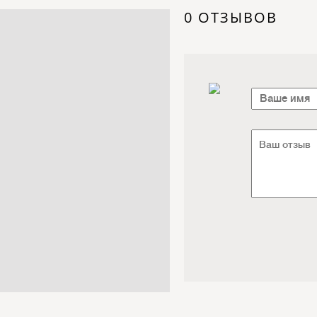
Электроника / Электротехника
0 ОТЗЫВОВ
Транспорт / Грузоперевозки
Мебель / Материалы /
Фурнитура
Интернет / Связь / IT
Автосервис / Автотовары
Реклама / Полиграфия / СМИ
Товары для животных /
Ветеринария
Досуг / Развлечения / Еда
Юридические / финансовые
услуги
Хозтовары / Канцелярия /
Упаковка