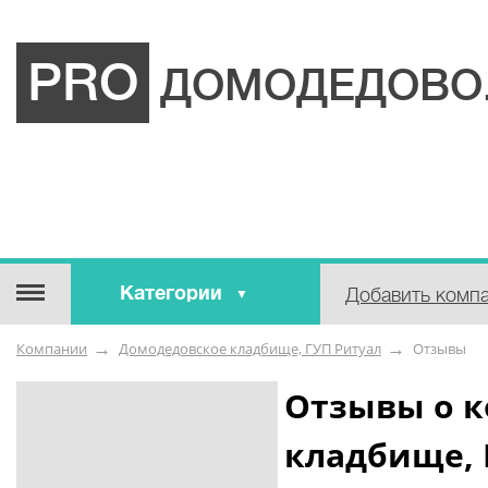
PRO
ДОМОДЕДОВО
Категории
Добавить комп
Строительные / отделочные
Компании
Домодедовское кладбище, ГУП Ритуал
Отзывы
материалы
Оборудование / Инструмент
Отзывы о 
Аварийные / справочные /
кладбище, 
экстренные службы
Коммунальные / бытовые /