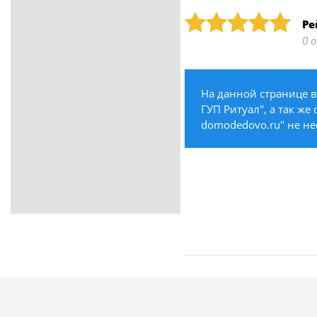
ритуальные услуги
Рейтинг: 5
Ре
Медицина / Здоровье /
0 
Красота
Строительство /
Недвижимость / Ремонт
На данной странице 
Одежда / Обувь
ГУП Ритуал", а так же
Текстиль / Предметы
domodedovo.ru" не не
интерьера
Культура / Искусство / Религия
Город / Власть
Спорт / Отдых / Туризм
Образование / Работа /
Карьера
Компьютеры / Бытовая
техника / Офисная техника
Охрана / Безопасность
Металлы / Топливо / Химия