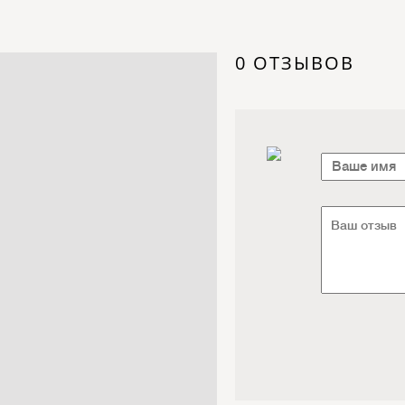
Электроника / Электротехника
Транспорт / Грузоперевозки
Мебель / Материалы /
0 ОТЗЫВОВ
Фурнитура
Интернет / Связь / IT
Автосервис / Автотовары
Реклама / Полиграфия / СМИ
Товары для животных /
Ветеринария
Досуг / Развлечения / Еда
Юридические / финансовые
услуги
Хозтовары / Канцелярия /
Упаковка