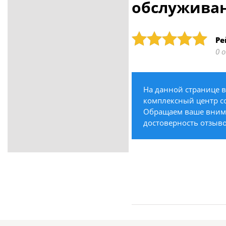
обслуживан
ритуальные услуги
Медицина / Здоровье /
Красота
Рейтинг: 5
Ре
Строительство /
0 
Недвижимость / Ремонт
Одежда / Обувь
Текстиль / Предметы
На данной странице 
интерьера
комплексный центр со
Культура / Искусство / Религия
Обращаем ваше вниман
достоверность отзыво
Город / Власть
Спорт / Отдых / Туризм
Образование / Работа /
Карьера
Компьютеры / Бытовая
техника / Офисная техника
Охрана / Безопасность
Металлы / Топливо / Химия