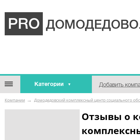
PRO
ДОМОДЕДОВО
Категории
Добавить комп
Строительные / отделочные
Компании
Домодедовский комплексный центр социального обс
материалы
Оборудование / Инструмент
Отзывы о 
Аварийные / справочные /
комплексны
экстренные службы
Коммунальные / бытовые /