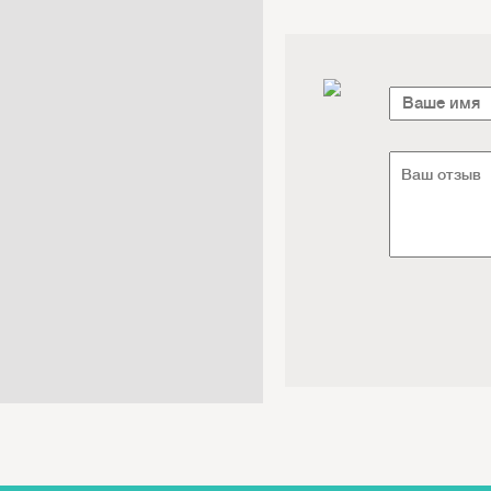
Электроника / Электротехника
Транспорт / Грузоперевозки
Мебель / Материалы /
Фурнитура
Интернет / Связь / IT
Автосервис / Автотовары
Реклама / Полиграфия / СМИ
Товары для животных /
Ветеринария
Досуг / Развлечения / Еда
Юридические / финансовые
услуги
Хозтовары / Канцелярия /
Упаковка