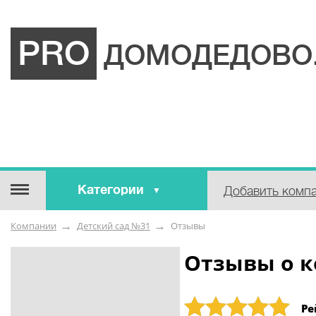
PRO
ДОМОДЕДОВО
Категории
Добавить комп
Строительные / отделочные
Компании
Детский сад №31
Отзывы
материалы
Оборудование / Инструмент
Отзывы о к
Аварийные / справочные /
экстренные службы
Рейтинг: 5
Ре
Коммунальные / бытовые /