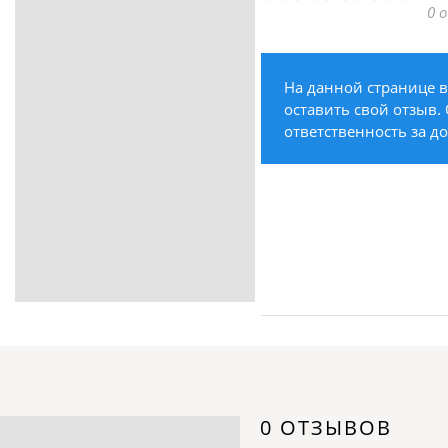
0 
ритуальные услуги
Медицина / Здоровье /
Красота
На данной странице в
Строительство /
оставить свой отзыв.
Недвижимость / Ремонт
ответственность за д
Одежда / Обувь
Текстиль / Предметы
интерьера
Культура / Искусство / Религия
Город / Власть
Спорт / Отдых / Туризм
Образование / Работа /
Карьера
Компьютеры / Бытовая
техника / Офисная техника
Охрана / Безопасность
0 ОТЗЫВОВ
Металлы / Топливо / Химия