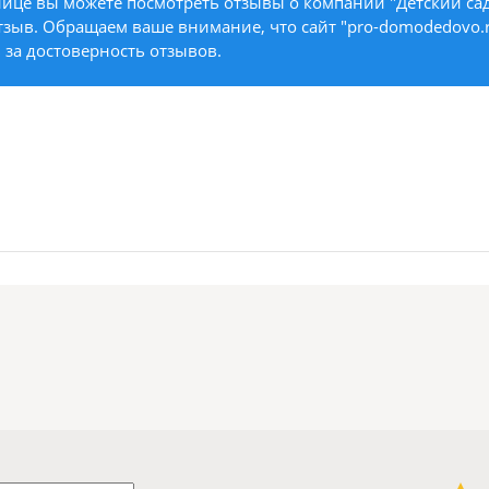
ице вы можете посмотреть отзывы о компании "Детский сад 
тзыв. Обращаем ваше внимание, что сайт "pro-domodedovo.r
 за достоверность отзывов.
1 звезда
2 звезды