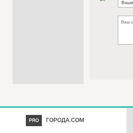
Интернет / Связь / IT
Автосервис / Автотовары
Реклама / Полиграфия / СМИ
Товары для животных /
Ветеринария
Досуг / Развлечения / Еда
Юридические / финансовые
услуги
Хозтовары / Канцелярия /
Упаковка
ГОРОДА.COM
PRO