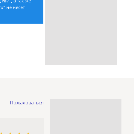
№7", а так же
u" не несет
Пожаловаться
3 звезды
4 звезды
5 звёзд