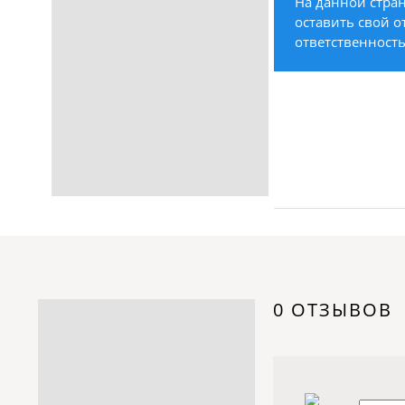
На данной стран
Строительство /
оставить свой о
Недвижимость / Ремонт
ответственность
Одежда / Обувь
Текстиль / Предметы
интерьера
Культура / Искусство / Религия
Город / Власть
Спорт / Отдых / Туризм
Образование / Работа /
Карьера
Компьютеры / Бытовая
техника / Офисная техника
Охрана / Безопасность
0 ОТЗЫВОВ
Металлы / Топливо / Химия
Электроника / Электротехника
Транспорт / Грузоперевозки
Мебель / Материалы /
Фурнитура