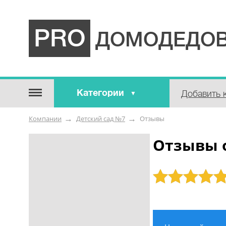
PRO
ДОМОДЕДОВ
Категории
Добавить 
Строительные / отделочные
Компании
Детский сад №7
Отзывы
материалы
Оборудование / Инструмент
Отзывы 
Аварийные / справочные /
экстренные службы
Рейтинг: 5
Коммунальные / бытовые /
ритуальные услуги
Медицина / Здоровье /
Красота