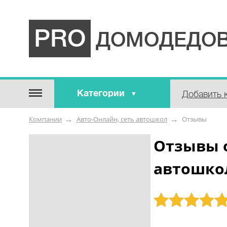
PRO
ДОМОДЕДОВ
Категории
Добавить 
Строительные / отделочные
Компании
Авто-Онлайн, сеть автошкол
Отзывы
материалы
Оборудование / Инструмент
Отзывы о
Аварийные / справочные /
автошко
экстренные службы
Коммунальные / бытовые /
ритуальные услуги
Рейтинг: 5
Медицина / Здоровье /
Красота