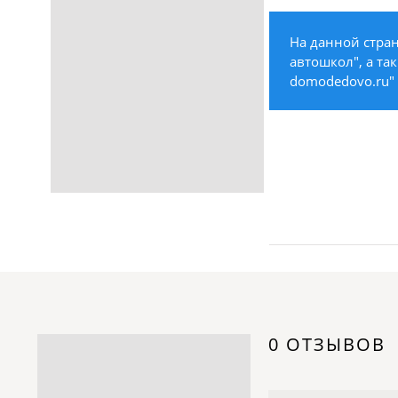
Строительство /
Недвижимость / Ремонт
На данной стра
Одежда / Обувь
автошкол", а та
Текстиль / Предметы
domodedovo.ru" 
интерьера
Культура / Искусство / Религия
Город / Власть
Спорт / Отдых / Туризм
Образование / Работа /
Карьера
Компьютеры / Бытовая
техника / Офисная техника
Охрана / Безопасность
Металлы / Топливо / Химия
Электроника / Электротехника
0 ОТЗЫВОВ
Транспорт / Грузоперевозки
Мебель / Материалы /
Фурнитура