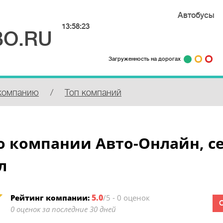
Автобусы
13:58:24
О.RU
Загруженность на дорогах
компанию
/
Топ компаний
 компании Авто-Онлайн, с
л
5.0
Рейтинг компании:
/5 - 0 оценок
0 оценок за последние 30 дней