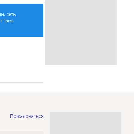
н, сеть
 "pro-
Пожаловаться