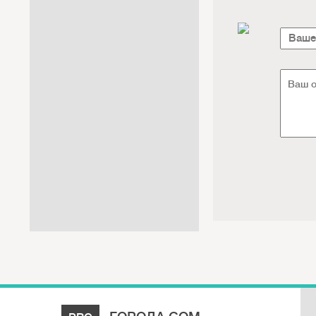
Интернет / Связь / IT
Автосервис / Автотовары
Реклама / Полиграфия / СМИ
Товары для животных /
Ветеринария
Досуг / Развлечения / Еда
Юридические / финансовые
услуги
Хозтовары / Канцелярия /
Упаковка