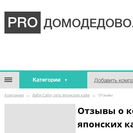
PRO
ДОМОДЕДОВО
Категории
Добавить комп
Строительные / отделочные
Компании
Ваби Саби, сеть японских кафе
Отзывы
материалы
Оборудование / Инструмент
Отзывы о к
Аварийные / справочные /
японских к
экстренные службы
Коммунальные / бытовые /