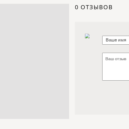
Электроника / Электротехника
0 ОТЗЫВОВ
Транспорт / Грузоперевозки
Мебель / Материалы /
Фурнитура
Интернет / Связь / IT
Автосервис / Автотовары
Реклама / Полиграфия / СМИ
Товары для животных /
Ветеринария
Досуг / Развлечения / Еда
Юридические / финансовые
услуги
Хозтовары / Канцелярия /
Упаковка