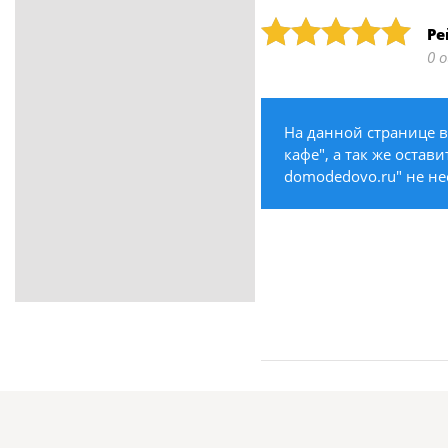
ритуальные услуги
Рейтинг: 5
Ре
Медицина / Здоровье /
0 
Красота
Строительство /
Недвижимость / Ремонт
На данной странице в
Одежда / Обувь
кафе", а так же остав
Текстиль / Предметы
domodedovo.ru" не не
интерьера
Культура / Искусство / Религия
Город / Власть
Спорт / Отдых / Туризм
Образование / Работа /
Карьера
Компьютеры / Бытовая
техника / Офисная техника
Охрана / Безопасность
Металлы / Топливо / Химия