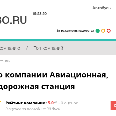
Автобусы
19:53:50
О.RU
Загруженность на дорогах
компанию
/
Топ компаний
тзывы
о компании Авиационная,
дорожная станция
5.0
Рейтинг компании:
/5 - 0 оценок
0 оценок за последние 30 дней