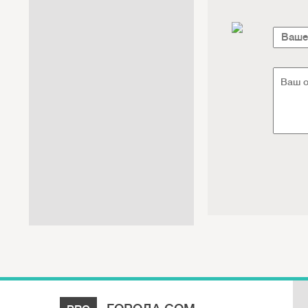
Интернет / Связь / IT
Автосервис / Автотовары
Реклама / Полиграфия / СМИ
Товары для животных /
Ветеринария
Досуг / Развлечения / Еда
Юридические / финансовые
услуги
Хозтовары / Канцелярия /
Упаковка