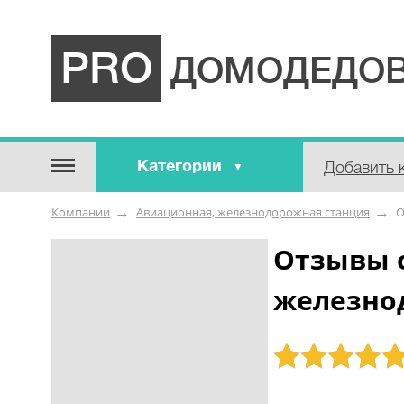
PRO
ДОМОДЕДОВ
Категории
Добавить 
Строительные / отделочные
Компании
Авиационная, железнодорожная станция
О
материалы
Оборудование / Инструмент
Отзывы 
Аварийные / справочные /
железно
экстренные службы
Коммунальные / бытовые /
ритуальные услуги
Рейтинг: 5
Медицина / Здоровье /
Красота