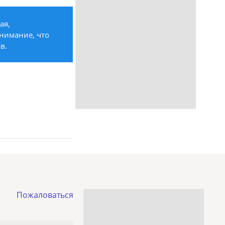
ая,
внимание, что
в.
Пожаловаться