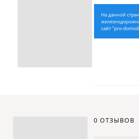
Строительство /
Недвижимость / Ремонт
На данной стра
Одежда / Обувь
железнодорожная
Текстиль / Предметы
сайт "pro-domod
интерьера
Культура / Искусство / Религия
Город / Власть
Спорт / Отдых / Туризм
Образование / Работа /
Карьера
Компьютеры / Бытовая
техника / Офисная техника
Охрана / Безопасность
Металлы / Топливо / Химия
Электроника / Электротехника
0 ОТЗЫВОВ
Транспорт / Грузоперевозки
Мебель / Материалы /
Фурнитура