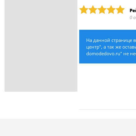
ритуальные услуги
Рейтинг: 5
Ре
Медицина / Здоровье /
0 
Красота
Строительство /
Недвижимость / Ремонт
На данной странице 
Одежда / Обувь
центр", а так же оста
Текстиль / Предметы
domodedovo.ru" не не
интерьера
Культура / Искусство / Религия
Город / Власть
Спорт / Отдых / Туризм
Образование / Работа /
Карьера
Компьютеры / Бытовая
техника / Офисная техника
Охрана / Безопасность
Металлы / Топливо / Химия