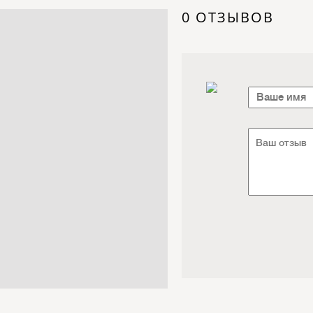
Электроника / Электротехника
0 ОТЗЫВОВ
Транспорт / Грузоперевозки
Мебель / Материалы /
Фурнитура
Интернет / Связь / IT
Автосервис / Автотовары
Реклама / Полиграфия / СМИ
Товары для животных /
Ветеринария
Досуг / Развлечения / Еда
Юридические / финансовые
услуги
Хозтовары / Канцелярия /
Упаковка