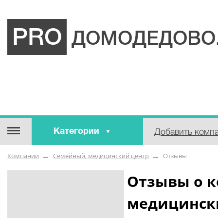
PRO
ДОМОДЕДОВО
Категории
Добавить комп
Строительные / отделочные
Компании
Семейный, медицинский центр
Отзывы
материалы
Оборудование / Инструмент
Отзывы о 
Аварийные / справочные /
медицинск
экстренные службы
Коммунальные / бытовые /