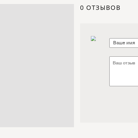
Электроника / Электротехника
0 ОТЗЫВОВ
Транспорт / Грузоперевозки
Мебель / Материалы /
Фурнитура
Интернет / Связь / IT
Автосервис / Автотовары
Реклама / Полиграфия / СМИ
Товары для животных /
Ветеринария
Досуг / Развлечения / Еда
Юридические / финансовые
услуги
Хозтовары / Канцелярия /
Упаковка