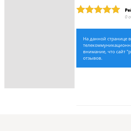
ритуальные услуги
Рейтинг: 5
Ре
Медицина / Здоровье /
0 
Красота
Строительство /
Недвижимость / Ремонт
На данной странице в
Одежда / Обувь
телекоммуникационная
Текстиль / Предметы
внимание, что сайт "
интерьера
отзывов.
Культура / Искусство / Религия
Город / Власть
Спорт / Отдых / Туризм
Образование / Работа /
Карьера
Компьютеры / Бытовая
техника / Офисная техника
Охрана / Безопасность
Металлы / Топливо / Химия