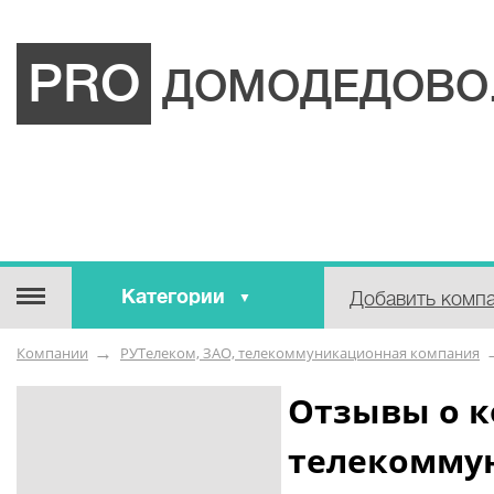
PRO
ДОМОДЕДОВО
Категории
Добавить комп
Строительные / отделочные
Компании
РУТелеком, ЗАО, телекоммуникационная компания
материалы
Оборудование / Инструмент
Отзывы о к
Аварийные / справочные /
телекомму
экстренные службы
Коммунальные / бытовые /