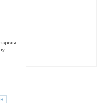
е
 пароля
шу
ин