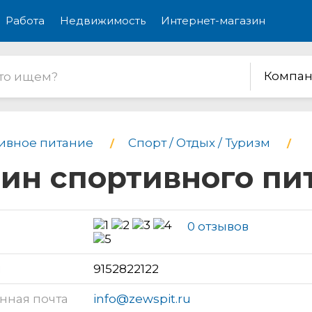
Работа
Недвижимость
Интернет-магазин
Компан
ивное питание
Спорт / Отдых / Туризм
зин спортивного пи
0 отзывов
н
9152822122
нная почта
info@zewspit.ru