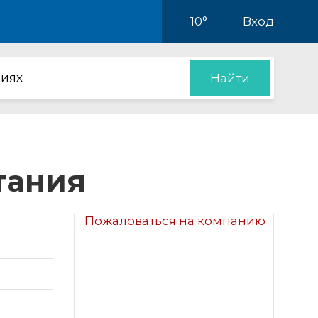
10°
Вход
иях
Найти
тания
Пожаловаться на компанию