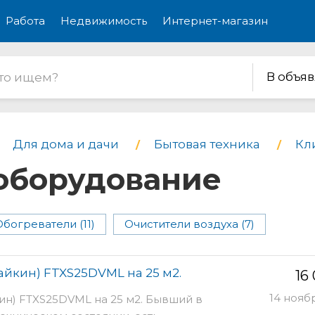
Работа
Недвижимость
Интернет-магазин
В объя
Для дома и дачи
Бытовая техника
Кл
оборудование
Обогреватели (11)
Очистители воздуха (7)
айкин) FTXS25DVML на 25 м2.
16
14 нояб
ин) FTXS25DVML на 25 м2. Бывший в