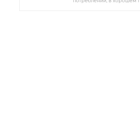
потреблении, в хорошем т