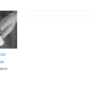
КИ
ца
вье