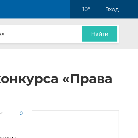
10°
Вход
ях
Найти
конкурса «Права
 <
0
ведены