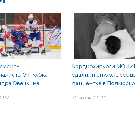
лились
Кардиохирурги МОНИ
алисты VIII Кубка
удалили опухоль серд
ндра Овечкина
пациентке в Подмоско
08:55
30 июля, 09:26