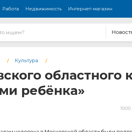
Работа
Недвижимость
Интернет-магазин
Новост
Культура
овского областного 
ами ребёнка»
1000
равам человека в Московской области были под