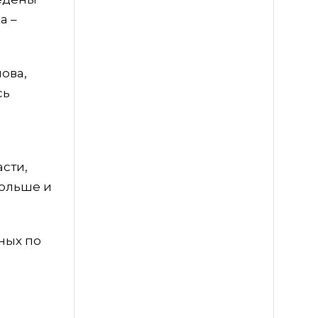
а –
ова,
сь
сти,
больше и
ных по