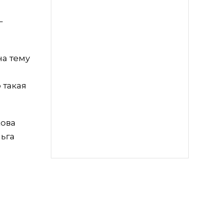
–
на тему
 такая
кова
ьга