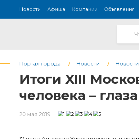
Новости
Афиша
Компании
Объявления
Портал города
Новости
Новости
Итоги XIII Моск
человека – глаз
20 мая 2019
17 мая в Аппарате Уполномоченного по п