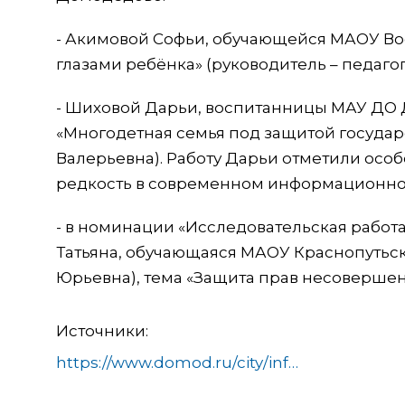
- Акимовой Софьи, обучающейся МАОУ Вос
глазами ребёнка» (руководитель – педаго
- Шиховой Дарьи, воспитанницы МАУ ДО Д
«Многодетная семья под защитой государ
Валерьевна). Работу Дарьи отметили особо
редкость в современном информационно
- в номинации «Исследовательская работа»
Татьяна, обучающаяся МАОУ Краснопутьс
Юрьевна), тема «Защита прав несовершен
Источники:
https://www.domod.ru/city/info/news/itogi_xiii_moskovskogo_oblastnogo_konkursa_prava_cheloveka_glazami_rebyenka/