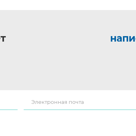
т
напи