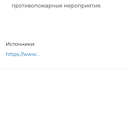
противопожарные мероприятия.
Источники:
https://www.domod.ru/city/info/news/domodedovskie_lesnichie_gotovyatsya_k_provedeniyu_vesennikh_rabot/