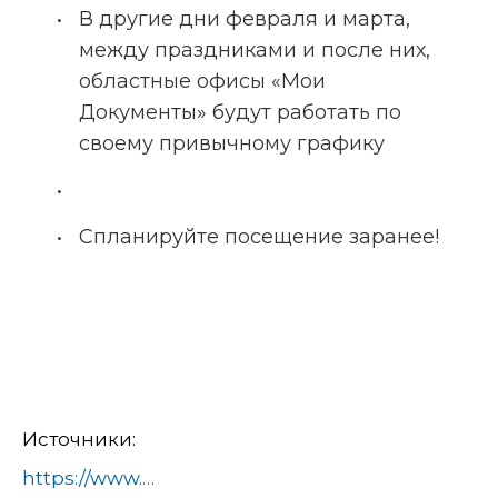
В другие дни февраля и марта, 
между праздниками и после них, 
областные офисы «Мои 
Документы» будут работать по 
своему привычному графику
Спланируйте посещение заранее!
Источники:
https://www.domod.ru/city/info/news/grafik_raboty_mfts_na_23_fevralya_i_8_marta_2026/