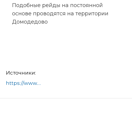
Подобные рейды на постоянной 
основе проводятся на территории 
Домодедово
Источники:
https://www.domod.ru/city/info/news/gosavtoinspektory_proverili_pravila_perevozki_nesovershennoletnikh_passazhirov_v_domodedovo/