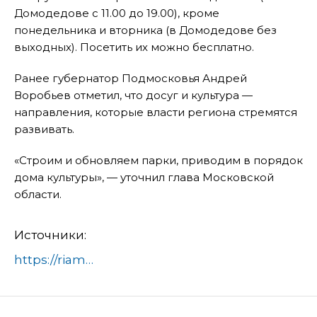
Домодедове с 11.00 до 19.00), кроме
понедельника и вторника (в Домодедове без
выходных). Посетить их можно бесплатно.
Ранее губернатор Подмосковья Андрей
Воробьев отметил, что досуг и культура —
направления, которые власти региона стремятся
развивать.
«Строим и обновляем парки, приводим в порядок
дома культуры», — уточнил глава Московской
области.
Источники:
https://riamo.ru/news/kultura/karusel-v-odintsovo-voshla-v-trojku-samyh-poseschaemyh-v-podmoskove/