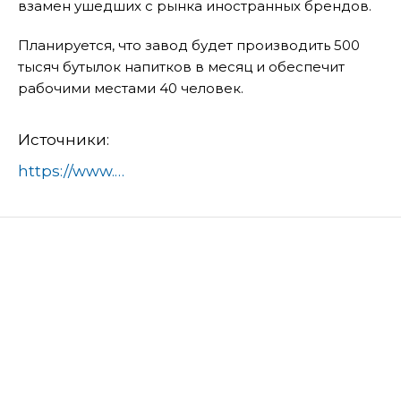
взамен ушедших с рынка иностранных брендов.
Планируется, что завод будет производить 500
тысяч бутылок напитков в месяц и обеспечит
рабочими местами 40 человек.
Источники:
https://www.domod.ru/city/info/news/v_domodedovo_k_2026_godu_planiruetsya_postroit_zavod_po_proizvodstvu_bezalkogolnykh_napitkov/