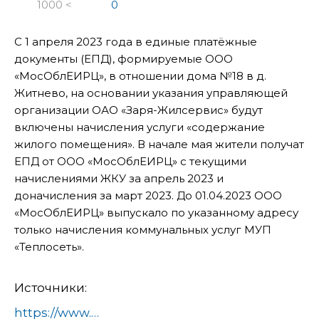
1000 <
0
С 1 апреля 2023 года в единые платёжные
документы (ЕПД), формируемые ООО
«МосОблЕИРЦ», в отношении дома №18 в д.
Житнево, на основании указания управляющей
организации ОАО «Заря-Жилсервис» будут
включены начисления услуги «содержание
жилого помещения». В начале мая жители получат
ЕПД от ООО «МосОблЕИРЦ» с текущими
начислениями ЖКУ за апрель 2023 и
доначисления за март 2023. До 01.04.2023 ООО
«МосОблЕИРЦ» выпускало по указанному адресу
только начисления коммунальных услуг МУП
«Теплосеть».
Источники:
https://www.domod.ru/city/info/news/o_prinyatii_na_raschyety_novykh_domov/