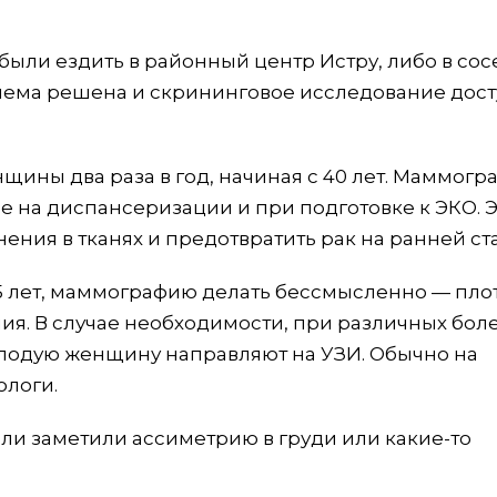
ыли ездить в районный центр Истру, либо в со
блема решена и скрининговое исследование дос
ны два раза в год, начиная с 40 лет. Маммогр
е на диспансеризации и при подготовке к ЭКО. 
ения в тканях и предотвратить рак на ранней ст
 35 лет, маммографию делать бессмысленно — пло
ия. В случае необходимости, при различных боле
лодую женщину направляют на УЗИ. Обычно на
логи.
сли заметили ассиметрию в груди или какие-то