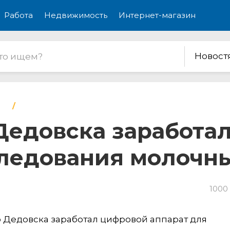
Работа
Недвижимость
Интернет-магазин
Новост
Дедовска заработа
следования молочн
1000
 Дедовска заработал цифровой аппарат для