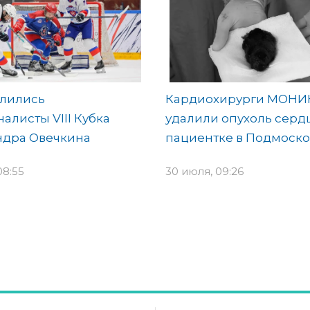
лились
Кардиохирурги МОНИ
алисты VIII Кубка
удалили опухоль серд
ндра Овечкина
пациентке в Подмоско
08:55
30 июля, 09:26