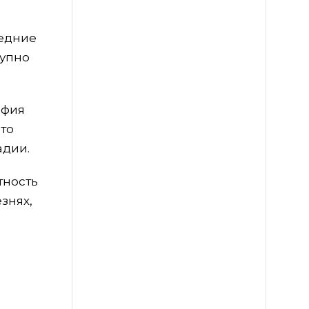
седние
тупно
афия
Это
адии.
тность
знях,