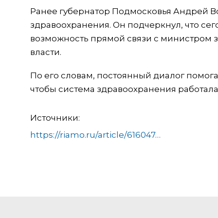
Ранее губернатор Подмосковья Андрей В
здравоохранения. Он подчеркнул, что се
возможность прямой связи с министром з
власти.
По его словам, постоянный диалог помог
чтобы система здравоохранения работала
Источники:
https://riamo.ru/article/616047/v-poliklinike-dedovska-zarabotal-tsifrovoj-apparat-dlya-issledovaniya-molochnyh-zhelez