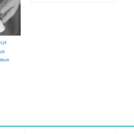
КИ
ца
вье