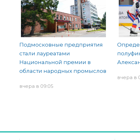
Подмосковные предприятия
Опреде
стали лауреатами
полуфин
Национальной премии в
Алекса
области народных промыслов
вчера в 
вчера в 09:05