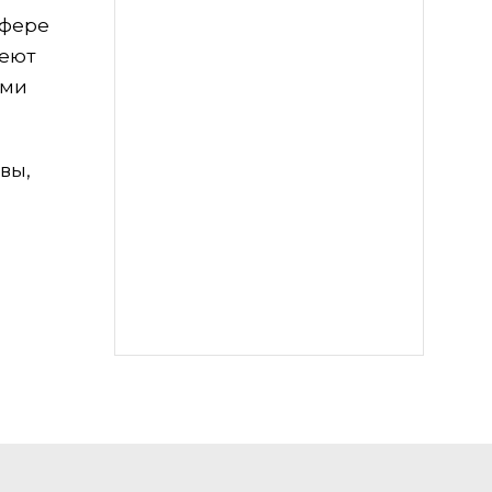
сфере
меют
ями
вы,