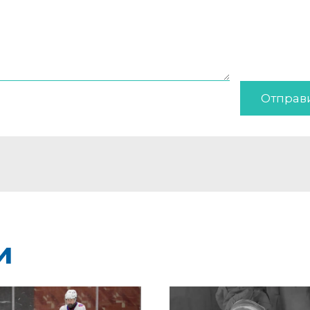
Отправ
и