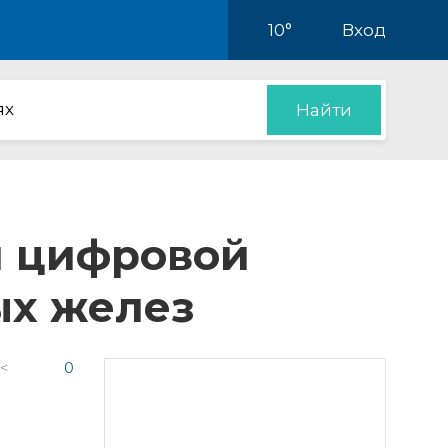
10°
Вход
ях
Найти
л цифровой
ых желез
 <
0