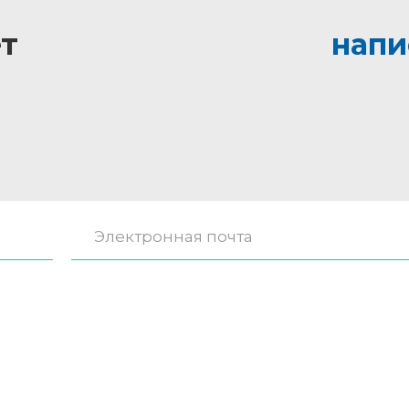
т
напи