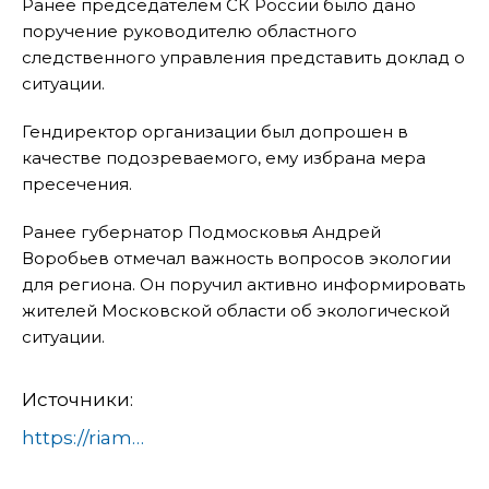
Ранее председателем СК России было дано
поручение руководителю областного
следственного управления представить доклад о
ситуации.
Гендиректор организации был допрошен в
качестве подозреваемого, ему избрана мера
пресечения.
Ранее губернатор Подмосковья Андрей
Воробьев отмечал важность вопросов экологии
для региона. Он поручил активно информировать
жителей Московской области об экологической
ситуации.
Источники:
https://riamo.ru/article/598232/direktor-firmy-v-podmoskove-podozrevaetsya-v-narushenii-pri-obraschenii-s-opasnymi-othodami