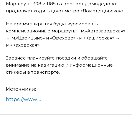
Маршруты 308 и 1185 в аэропорт Домодедово
продолжат ходить до/от метро «Домодедовская».
На время закрытия будут курсировать
компенсационные маршруты: • м.«Автозаводская»
→ м.«Царицыно» и «Орехово» • м.«Каширская» →
м.«Каховская»
Заранее планируйте поездки и обращайте
внимание на навигацию и информационные
стикеры в транспорте.
Источники:
https://www.domod.ru/city/info/news/s_12_noyabrya_izmenitsya_skhema_dvizheniya_marshrutov_sleduyushchikh_do_moskvy_iz_domodedovo/