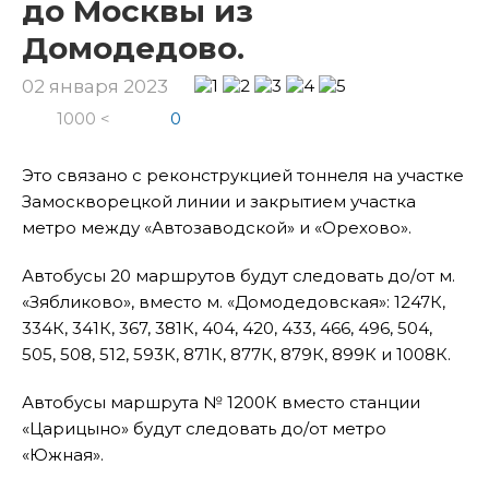
до Москвы из
Домодедово.
02 января 2023
1000 <
0
Это связано с реконструкцией тоннеля на участке
Замоскворецкой линии и закрытием участка
метро между «Автозаводской» и «Орехово».
Автобусы 20 маршрутов будут следовать до/от м.
«Зябликово», вместо м. «Домодедовская»: 1247К,
334К, 341К, 367, 381К, 404, 420, 433, 466, 496, 504,
505, 508, 512, 593К, 871К, 877К, 879К, 899К и 1008К.
Автобусы маршрута № 1200К вместо станции
«Царицыно» будут следовать до/от метро
«Южная».