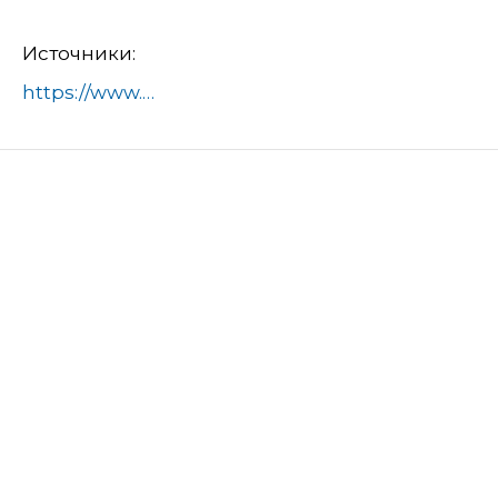
Источники:
https://www.domod.ru/city/info/news/6_marta_na_stsene_mkts_pobeda_sostoyalsya_prazdnichnyy_kontsert_priurochennyy_k_mezhdunarodnomu_zhen/