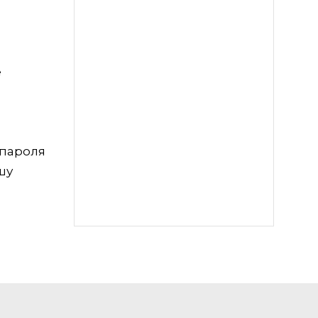
е
 пароля
шу