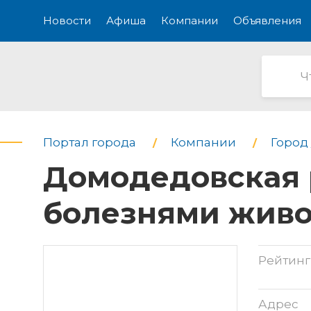
Новости
Афиша
Компании
Объявления
Портал города
Компании
Город 
Домодедовская 
болезнями жив
Рейтинг
Адрес