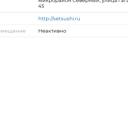
микрорайон Северный, улица Гаг
45
http://setsushi.ru
змещение
Неактивно