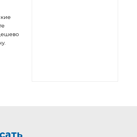
ские
те
 дешево
у.
сать