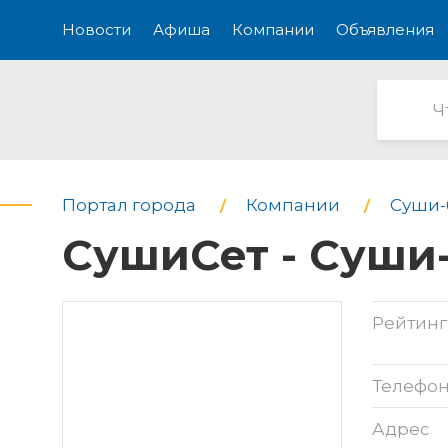
Новости
Афиша
Компании
Объявления
Портал города
Компании
Суши-
СушиСет - Суши-
Рейтинг
Телефо
Адрес