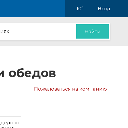
10°
Вход
иях
Найти
и обедов
Пожаловаться на компанию
одедово,