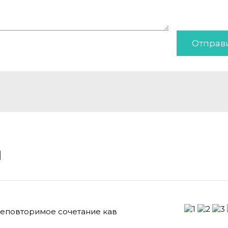
Отправ
и
неповторимое сочетание кав