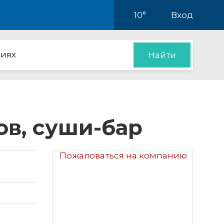
10°
Вход
иях
Найти
ов, суши-бар
Пожаловаться на компанию