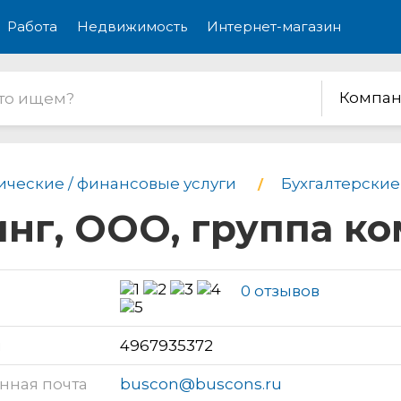
Работа
Недвижимость
Интернет-магазин
Компан
ческие / финансовые услуги
Бухгалтерские
нг, ООО, группа к
0 отзывов
н
4967935372
нная почта
buscon@buscons.ru