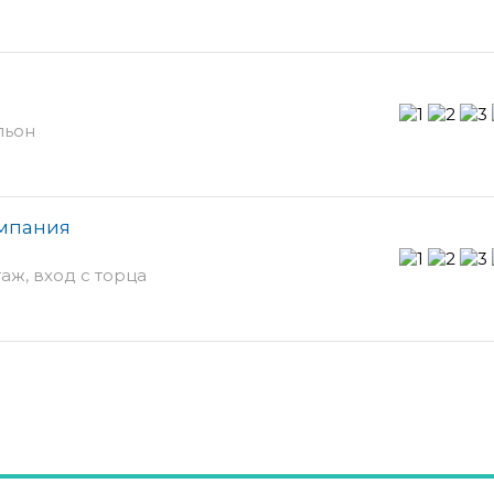
ильон
омпания
таж, вход с торца