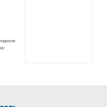
е
 пароля
шу