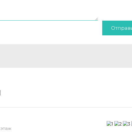
Отправ
и
 этаж