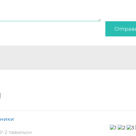
Отправ
и
хники
 У-2 павильон