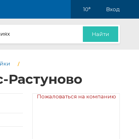
10°
Вход
иях
Найти
йки
с-Растуново
Пожаловаться на компанию