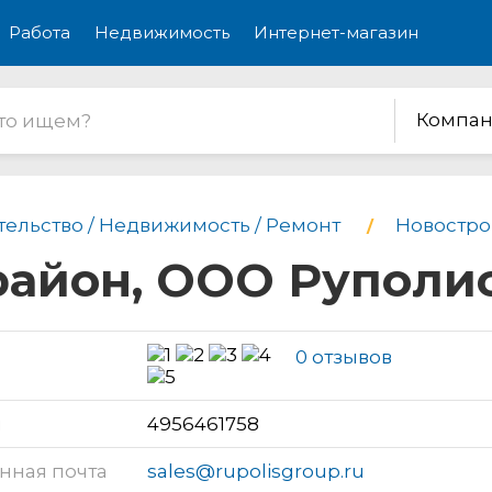
Работа
Недвижимость
Интернет-магазин
Компан
тельство / Недвижимость / Ремонт
Новостро
район, ООО Руполи
0 отзывов
н
4956461758
нная почта
sales@rupolisgroup.ru