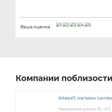
Ваша оценка
Компании поблизост
АКваэЛ, магазин санте
Каширское шоссе, 15 - У-1,