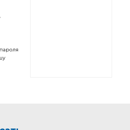
е
 пароля
шу