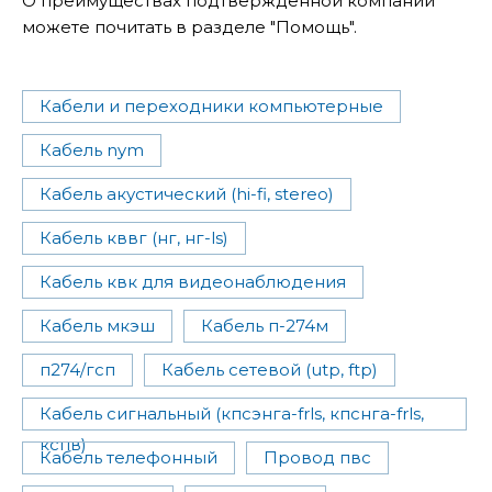
О преимуществах подтвержденной компании
можете почитать в разделе "Помощь".
Кабели и переходники компьютерные
Кабель nym
Кабель акустический (hi-fi, stereo)
Кабель кввг (нг, нг-ls)
Кабель квк для видеонаблюдения
Кабель мкэш
Кабель п-274м
п274/гсп
Кабель сетевой (utp, ftp)
Кабель сигнальный (кпсэнга-frls, кпснга-frls,
кспв)
Кабель телефонный
Провод пвс