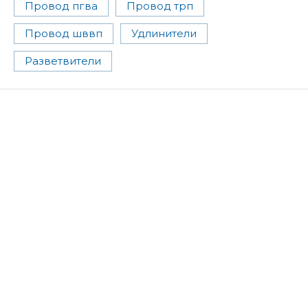
Провод пгва
Провод трп
Провод шввп
Удлинители
Разветвители