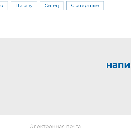
ло
Пикачу
Ситец
Скатертные
напи