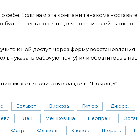
 себе. Если вам эта компания знакома - оставьт
это будет очень полезно для посетителей нашего
учите к ней доступ через форму восстановления
оль - указать рабочую почту) или обратитесь в на
ии можете почитать в разделе "Помощь".
ые
Вельвет
Вискоза
Гипюр
Джерси
жево
Лен
Мешковина
Неопрен
Орга
Фетр
Фланель
Хлопок
Шерсть