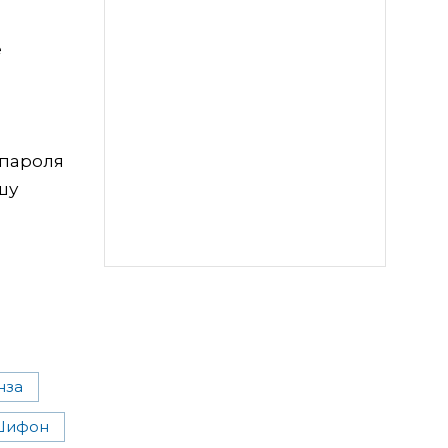
е
 пароля
шу
нза
Шифон