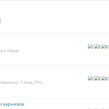
и
д с торца
авильон, -1 этаж, ТРЦ
и карнизов